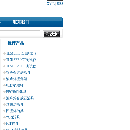
XML
|
RSS
聘
联系我们
推荐产品
TL518FR ICT测试仪
TL518FE ICT测试仪
TL518FA ICT测试仪
钛合金过炉治具
波峰焊流焊架
电容极性针
FPC磁性载具
波峰焊合成石治具
过锡炉治具
回流焊治具
气动治具
ICT夹具