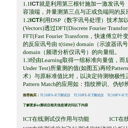
ICT
1.1
就是利用第三根针施加一激发讯号
容顶端，并量测第三点与正或负端间的反
ICT
1.2
利用
DSP
（数字讯号处理）技术加
(Vectors)
透过
DFT(Discrete Fourier Transfo
FFT(Fast Fourier Transform
，快速傅立叶
的反应讯号由
t(time) domain
（示波器讯号
domain
（频谱分析仪讯号）的向量组。
1.3
经由
Learning
取得一组标准向量值，而
Under Test)
所量测的值
(
如图五
)
再经
Patter
术）与原标准值比对，以决定待测物极性
Pattern Match的应用如：指纹辨识
推荐购买：
TL518FA-ICT测试仪
TL518FE-ICT测试仪
TL518FV-I
了解更多
ict测试仪
相关信息请访问以下内容
ICT在线测试仪作用与功能
ICT